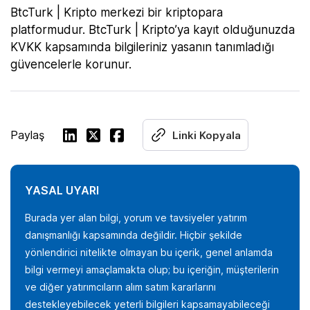
BtcTurk | Kripto merkezi bir kriptopara
platformudur. BtcTurk | Kripto’ya kayıt olduğunuzda
KVKK kapsamında bilgileriniz yasanın tanımladığı
güvencelerle korunur.
Paylaş
Linki Kopyala
YASAL UYARI
Burada yer alan bilgi, yorum ve tavsiyeler yatırım
danışmanlığı kapsamında değildir. Hiçbir şekilde
yönlendirici nitelikte olmayan bu içerik, genel anlamda
bilgi vermeyi amaçlamakta olup; bu içeriğin, müşterilerin
ve diğer yatırımcıların alım satım kararlarını
destekleyebilecek yeterli bilgileri kapsamayabileceği