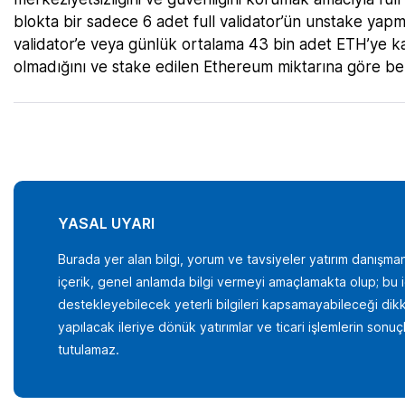
blokta bir sadece 6 adet full validator’ün unstake yapm
validator’e veya günlük ortalama 43 bin adet ETH’ye karş
olmadığını ve stake edilen Ethereum miktarına göre belir
YASAL UYARI
Burada yer alan bilgi, yorum ve tavsiyeler yatırım danışman
içerik, genel anlamda bilgi vermeyi amaçlamakta olup; bu içer
destekleyebilecek yeterli bilgileri kapsamayabileceği dikka
yapılacak ileriye dönük yatırımlar ve ticari işlemlerin son
tutulamaz.