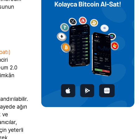
sunun
patı)
ciri
eum 2.0
 imkân
ndırılabilir.
sayede ağın
k ve
nıcılar,
çin yeterli
rek,