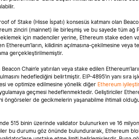
bilir.
roof of Stake (Hisse İspatı) konsesüs katmanı olan Beaco
ereum zinciri (mainnet) ile birleşmiş ve bu sayede tüm ağ 
eklemek için madenciler yerine, Ethereum stake eden val
n Ethereum’ların, kilidinin açılmasına-çekilmesine veya t
ma gerçekleştirilmemiştir.
eacon Chain’e yatırılan veya stake edilen Ethereum’ları
asını hedeflediğini belirtmiştir. EIP-4895’in yanı sıra iş
mesi ve optimize edilmesine yönelik diğer
Ethereum iyileşt
ulamaya geçmesi hedeflenmektedir. Geliştiriciler Ethe
ni öngörseler de gecikmelerin yaşanabilme ihtimali olduğ
inde 515 binin üzerinde validator bulunurken ve 16 milyon
iciler bu durumu göz önünde bulundurarak, Ethereum blok
validator’lere unstake etme limiti belirlemişlerdir. Buna g