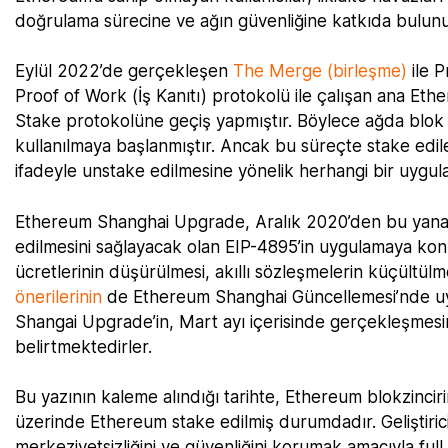
doğrulama sürecine ve ağın güvenliğine katkıda bulunula
Eylül 2022’de gerçekleşen
The Merge (birleşme)
ile P
Proof of Work (İş Kanıtı) protokolü ile çalışan ana Eth
Stake protokolüne geçiş yapmıştır. Böylece ağda blok 
kullanılmaya başlanmıştır. Ancak bu süreçte stake edile
ifadeyle unstake edilmesine yönelik herhangi bir uygula
Ethereum Shanghai Upgrade, Aralık 2020’den bu yana B
edilmesini sağlayacak olan EIP-4895’in uygulamaya konulm
ücretlerinin düşürülmesi, akıllı sözleşmelerin küçültül
önerilerinin
de Ethereum Shanghai Güncellemesi’nde uyg
Shangai Upgrade’in, Mart ayı içerisinde gerçekleşmesi
belirtmektedirler.
Bu yazının kaleme alındığı tarihte, Ethereum blokzincir
üzerinde Ethereum stake edilmiş durumdadır. Geliştir
merkeziyetsizliğini ve güvenliğini korumak amacıyla full 