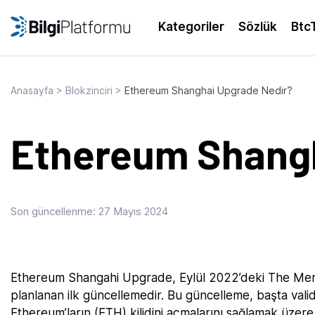
Skip
to
Kategoriler
Sözlük
Btc
content
Anasayfa
>
Blokzinciri
>
Ethereum Shanghai Upgrade Nedir?
Ethereum Shangh
Son güncellenme:
27 Mayıs 2024
Ethereum Shangahi Upgrade, Eylül 2022’deki The Merg
planlanan ilk güncellemedir. Bu güncelleme, başta validato
Ethereum’ların (ETH) kilidini açmalarını sağlamak üze