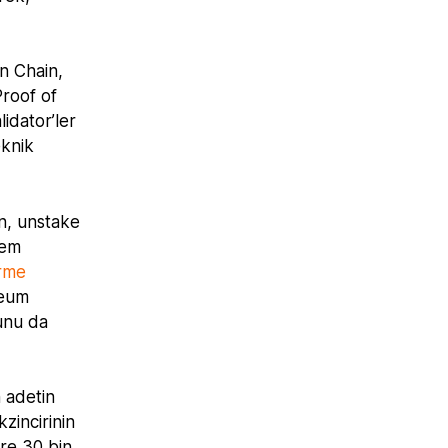
n Chain,
Proof of
idator’ler
eknik
n, unstake
lem
irme
reum
unu da
 adetin
zincirinin
öre 30 bin