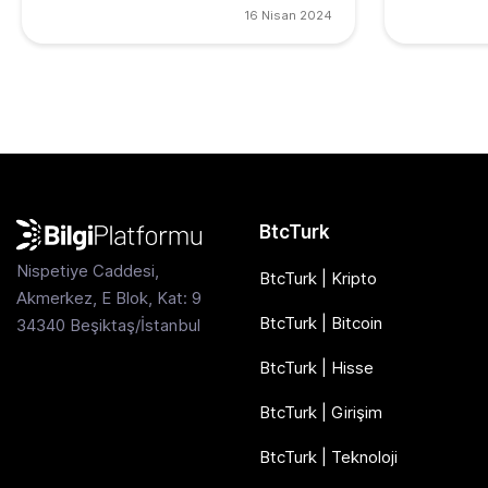
16 Nisan 2024
BtcTurk
Nispetiye Caddesi,
BtcTurk | Kripto
Akmerkez, E Blok, Kat: 9
BtcTurk | Bitcoin
34340 Beşiktaş/İstanbul
BtcTurk | Hisse
BtcTurk | Girişim
BtcTurk | Teknoloji