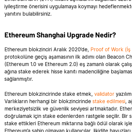
iyileştirme önerisini uygulamaya koymayı hedeflenmekt
yanıtını bulabilirsiniz.
Ethereum Shanghai Upgrade Nedir?
Ethereum blokzinciri Aralık 2020’de,
Proof of Work (İş 
protokolüne geçiş aşamasının ilk adımı olan Beacon Cha
(Ethereum 1.0 ve Ethereum 2.0) eş zamanlı olarak çalı
ağına stake ederek hisse kanıtı madenciliğine başlaması
sağlanmıştır.
Ethereum blokzincirinde stake etmek,
validator
yazılımı
Varlıkların herhangi bir blokzincirinde
stake edilmesi
, 
merkeziyetsizlik ve güvenlik seviyesi artmaktadır. Ether
doğrulamak için stake edenlerden rastgele seçilir. Bir s
stake ettikleri Ethereum miktarına bağlı ödül olarak işlem
Ethereum’a sahip olmayan kullanıcılar, likidite havuzl