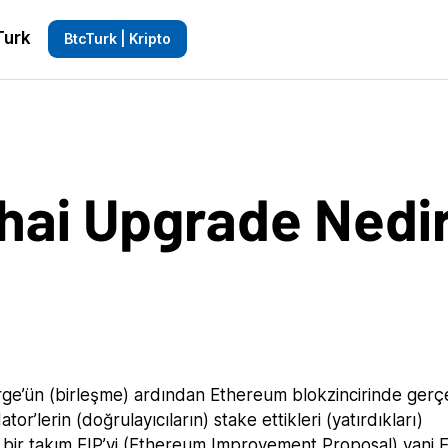
Turk
BtcTurk | Kripto
ai Upgrade Nedi
e’ün (birleşme) ardından Ethereum blokzincirinde gerç
r’lerin (doğrulayıcıların) stake ettikleri (yatırdıkları)
re bir takım EIP’yi (Ethereum Improvement Proposal) yani