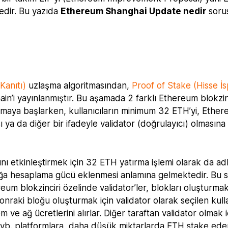
edir. Bu yazıda
Ethereum Shanghai Update nedir
soru
Kanıtı)
uzlaşma algoritmasından,
Proof of Stake (Hisse İs
in’i yayınlanmıştır. Bu aşamada 2 farklı Ethereum blokzin
şmaya başlarken, kullanıcıların minimum 32 ETH’yi, Ether
 ya da diğer bir ifadeyle validator (doğrulayıcı) olmasına
nı etkinleştirmek için 32 ETH yatırma işlemi olarak da adla
ağa hesaplama gücü eklenmesi anlamına gelmektedir. Bu 
eum blokzinciri özelinde validator’ler, blokları oluşturma
onraki bloğu oluşturmak için validator olarak seçilen kulla
 ve ağ ücretlerini alırlar. Diğer taraftan validator olmak i
arı vb. platformlara daha düşük miktarlarda ETH stake ede