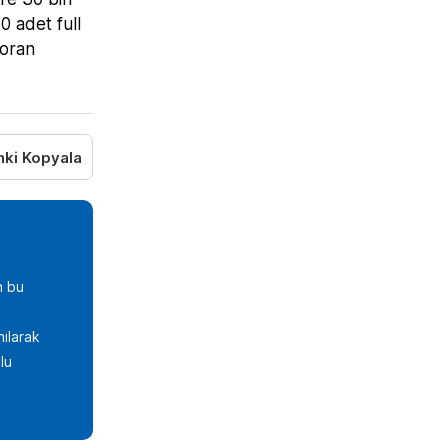
0 adet full
 oran
nki Kopyala
n bu
nılarak
lu