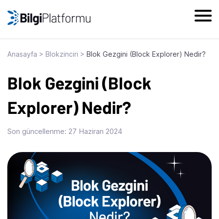
Skip
to
content
Anasayfa
>
Blokzinciri
>
Blok Gezgini (Block Explorer) Nedir?
Blok Gezgini (Block
Explorer) Nedir?
Son güncellenme:
27 Haziran 2024