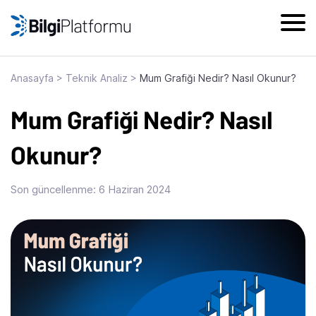
Skip
to
content
Anasayfa
>
Teknik Analiz
>
Mum Grafiği Nedir? Nasıl Okunur?
Mum Grafiği Nedir? Nasıl
Okunur?
Son güncellenme:
6 Haziran 2024