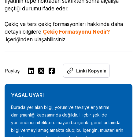
fiyatının tepe noktadan sektikten sonra alçalışa
geçtiği durumu ifade eder.
Çekiç ve ters çekiç formasyonları hakkında daha
detaylı bilgilere
Çekiç Formasyonu Nedir?
içeriğinden ulaşabilirsiniz.
Paylaş
Linki Kopyala
YASAL UYARI
Burada yer alan bilgi, yorum ve tavsiyeler yatırım
danışmanlığı kapsamında değildir. Hiçbir şekilde
yönlendirici nitelikte olmayan bu içerik, genel anlamda
bilgi vermeyi amaçlamakta olup; bu içeriğin, müşterilerin