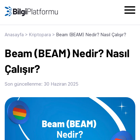
Skip
to
content
Anasayfa
>
Kriptopara
>
Beam (BEAM) Nedir? Nasıl Çalışır?
Beam (BEAM) Nedir? Nasıl
Çalışır?
Son güncellenme:
30 Haziran 2025