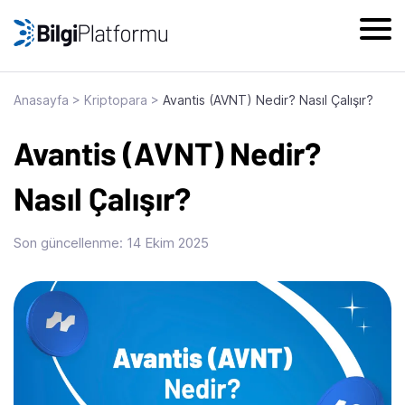
Skip
to
content
Anasayfa
>
Kriptopara
>
Avantis (AVNT) Nedir? Nasıl Çalışır?
Avantis (AVNT) Nedir?
Nasıl Çalışır?
Son güncellenme:
14 Ekim 2025