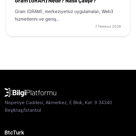
Gram (GRAM) Nedir? Nasıl Çalışır?
Gram (GRAM), merkeziyetsiz uygulamaları, Web3
hizmetlerini ve geniş…
7 Temmuz 2026
Nispetiye Caddesi, Akmerkez, E Blok, Kat: 9 34340
Beşiktaş/İstanbul
BtcTurk