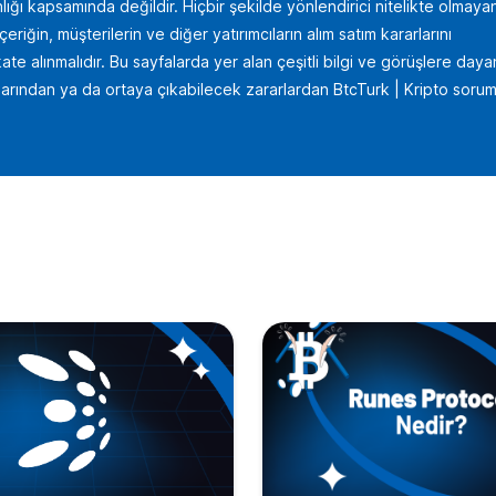
lığı kapsamında değildir. Hiçbir şekilde yönlendirici nitelikte olmaya
iğin, müşterilerin ve diğer yatırımcıların alım satım kararlarını
te alınmalıdır. Bu sayfalarda yer alan çeşitli bilgi ve görüşlere daya
uçlarından ya da ortaya çıkabilecek zararlardan BtcTurk | Kripto sorum