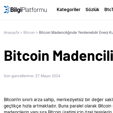
Skip
to
Kategoriler
Sözlük
Btc
content
Anasayfa
>
Bitcoin
>
Bitcoin Madenciliğinde Yenilenebilir Enerji Ku
Bitcoin Madencili
Son güncellenme:
27 Mayıs 2024
Bitcoin’in sınırlı arza sahip, merkeziyetsiz bir değer s
geçtikçe hızla artmaktadır. Buna paralel olarak Bitcoin 
madencilerin yanı sıra Bitcoin üretimi için özel tesislerin