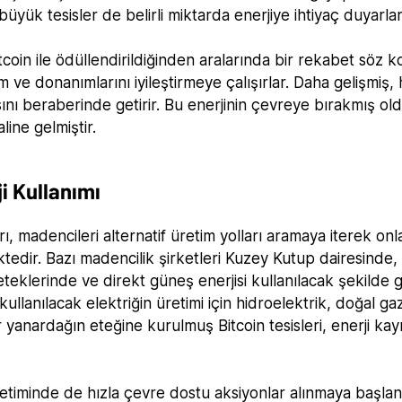
yük tesisler de belirli miktarda enerjiye ihtiyaç duyarlar
Bitcoin ile ödüllendirildiğinden aralarında bir rekabet söz
 ve donanımlarını iyileştirmeye çalışırlar. Daha gelişmiş, h
sını beraberinde getirir. Bu enerjinin çevreye bırakmış o
line gelmiştir.
i Kullanımı
rı, madencileri alternatif üretim yolları aramaya iterek onl
tedir. Bazı madencilik şirketleri Kuzey Kutup dairesinde, b
 eteklerinde ve direkt güneş enerjisi kullanılacak şekilde 
ullanılacak elektriğin üretimi için hidroelektrik, doğal g
 Bir yanardağın eteğine kurulmuş Bitcoin tesisleri, enerji ka
retiminde de hızla çevre dostu aksiyonlar alınmaya başlan