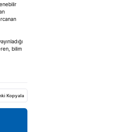
enebilir
an
harcanan
ayınladığı
ren, bilim
nki Kopyala