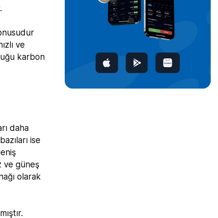
.
 konusudur
ızlı ve
lduğu karbon
arı daha
azıları ise
geniş
az ve güneş
ynağı olarak
mıştır.