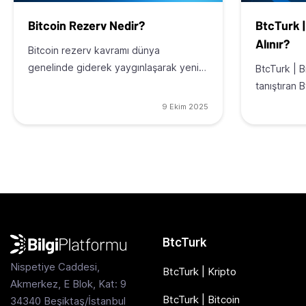
Bitcoin Rezerv Nedir?
BtcTurk | 
Alınır?
Bitcoin rezerv kavramı dünya
genelinde giderek yaygınlaşarak yeni…
BtcTurk | Bi
tanıştıran 
9 Ekim 2025
BtcTurk
Nispetiye Caddesi,
BtcTurk | Kripto
Akmerkez, E Blok, Kat: 9
BtcTurk | Bitcoin
34340 Beşiktaş/İstanbul