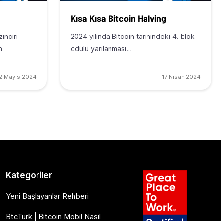
Kısa Kısa Bitcoin Halving
inciri
2024 yılında Bitcoin tarihindeki 4. blok
n
ödülü yarılanması…
2 Mayıs 2024
17 Nisan 2024
Kategoriler
Yeni Başlayanlar Rehberi
BtcTurk | Bitcoin Mobil Nasıl