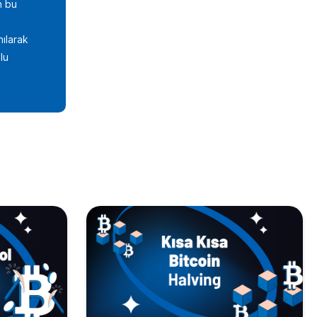
n bu
nılarak
lu