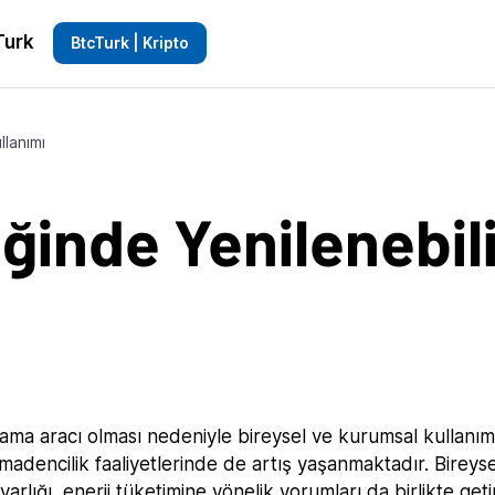
Turk
BtcTurk | Kripto
llanımı
ğinde Yenilenebili
aklama aracı olması nedeniyle bireysel ve kurumsal kullanı
madencilik faaliyetlerinde de artış yaşanmaktadır. Bireyse
 varlığı, enerji tüketimine yönelik yorumları da birlikte get