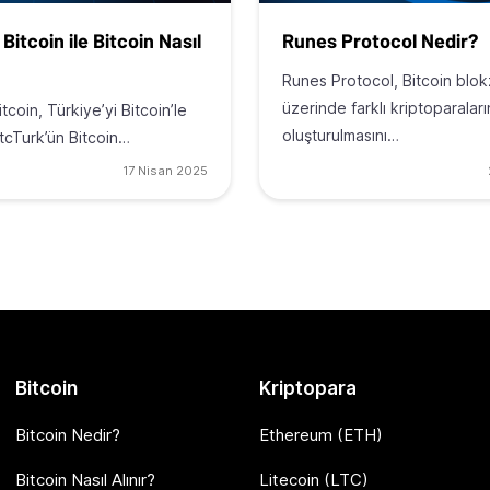
Bitcoin ile Bitcoin Nasıl
Runes Protocol Nedir?
Runes Protocol, Bitcoin blokz
üzerinde farklı kriptoparaları
tcoin, Türkiye’yi Bitcoin’le
oluşturulmasını…
BtcTurk’ün Bitcoin…
17 Nisan 2025
Bitcoin
Kriptopara
Bitcoin Nedir?
Ethereum (ETH)
Bitcoin Nasıl Alınır?
Litecoin (LTC)