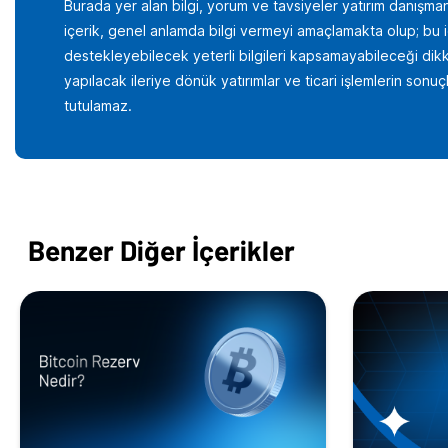
Burada yer alan bilgi, yorum ve tavsiyeler yatırım danışman
içerik, genel anlamda bilgi vermeyi amaçlamakta olup; bu içer
destekleyebilecek yeterli bilgileri kapsamayabileceği dikka
yapılacak ileriye dönük yatırımlar ve ticari işlemlerin son
tutulamaz.
Benzer Diğer İçerikler