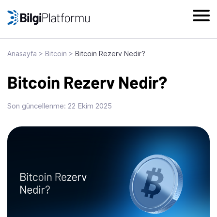
Skip
to
content
Anasayfa
>
Bitcoin
>
Bitcoin Rezerv Nedir?
Bitcoin Rezerv Nedir?
Son güncellenme:
22 Ekim 2025