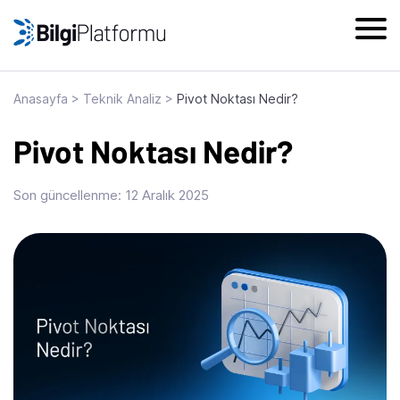
Skip
to
content
Anasayfa
>
Teknik Analiz
>
Pivot Noktası Nedir?
Pivot Noktası Nedir?
Son güncellenme:
12 Aralık 2025