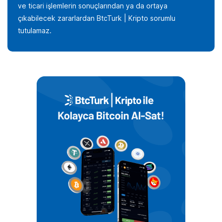
ve ticari işlemlerin sonuçlarından ya da ortaya
çıkabilecek zararlardan BtcTurk | Kripto sorumlu
tutulamaz.