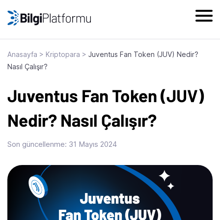
Skip
to
content
Anasayfa
>
Kriptopara
>
Juventus Fan Token (JUV) Nedir?
Nasıl Çalışır?
Juventus Fan Token (JUV)
Nedir? Nasıl Çalışır?
Son güncellenme:
31 Mayıs 2024