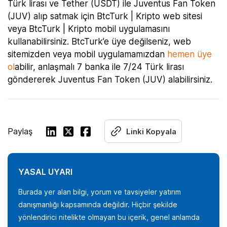
Türk lirası ve Tether (USDT) ile Juventus Fan Token
(JUV) alıp satmak için BtcTurk | Kripto web sitesi
veya BtcTurk | Kripto mobil uygulamasını
kullanabilirsiniz. BtcTurk’e üye değilseniz, web
sitemizden veya mobil uygulamamızdan
hemen üye
ol
abilir, anlaşmalı 7 banka ile 7/24 Türk lirası
göndererek Juventus Fan Token (JUV) alabilirsiniz.
Paylaş
Linki Kopyala
YASAL UYARI
Burada yer alan bilgi, yorum ve tavsiyeler yatırım
danışmanlığı kapsamında değildir. Hiçbir şekilde
yönlendirici nitelikte olmayan bu içerik, genel anlamda