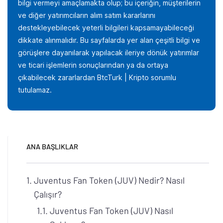
bilgi vermeyi amaçlamakta olup; bu içeriğin, müşterilerin
ve diğer yatırımcıların alım satım kararlarını
destekleyebilecek yeterli bilgileri kapsamayabileceği
dikkate alınmalıdır. Bu sayfalarda yer alan çeşitli bilgi ve
görüşlere dayanılarak yapılacak ileriye dönük yatırımlar
ve ticari işlemlerin sonuçlarından ya da ortaya
çıkabilecek zararlardan BtcTurk | Kripto sorumlu
tutulamaz.
ANA BAŞLIKLAR
Juventus Fan Token (JUV) Nedir? Nasıl
Çalışır?
Juventus Fan Token (JUV) Nasıl