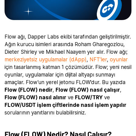
Flow ağı, Dapper Labs ekibi tarafından geliştirilmiştir.
Ağın kurucu isimleri arasında Roham Gharegozlou,
Dieter Shirley ve Mikhael Naayem yer alır. Flow ağı;
merkeziyetsiz uygulamalar (dApp)
,
NFT’ler
,
oyunlar
için tasarlanmış katman 1 çözümüdür. Flow; yeni nesil
oyunlar, uygulamalar için dijital altyapı sunmayı
amaçlar. Flow’un yerel jetonu FLOW’dur. Bu yazıda
Flow (FLOW) nedir
,
Flow (FLOW) nasıl çalışır
,
Flow (FLOW) nasıl alınır
ve
FLOW/TRY
ve
FLOW/USDT işlem çiftlerinde nasıl işlem yapılır
sorularının yanıtlarını bulabilirsiniz.
Flow (FLOW) Nedir? Nasıl Çalışır?