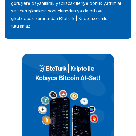
görüşlere dayanılarak yapılacak ileriye dönük yatırımlar
ve ticari işlemlerin sonuçlarından ya da ortaya
çıkabilecek zararlardan BtcTurk | Kripto sorumlu
tutulamaz.