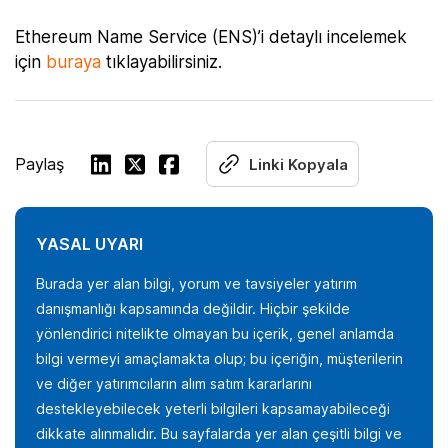
Ethereum Name Service (ENS)’i detaylı incelemek
için
buraya
tıklayabilirsiniz.
Paylaş
Linki Kopyala
YASAL UYARI
Burada yer alan bilgi, yorum ve tavsiyeler yatırım
danışmanlığı kapsamında değildir. Hiçbir şekilde
yönlendirici nitelikte olmayan bu içerik, genel anlamda
bilgi vermeyi amaçlamakta olup; bu içeriğin, müşterilerin
ve diğer yatırımcıların alım satım kararlarını
destekleyebilecek yeterli bilgileri kapsamayabileceği
dikkate alınmalıdır. Bu sayfalarda yer alan çeşitli bilgi ve