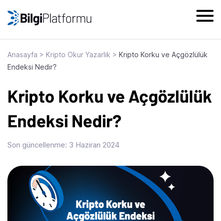
Skip
to
content
Anasayfa
>
Kripto Okur Yazarlık
>
Kripto Korku ve Açgözlülük
Endeksi Nedir?
Kripto Korku ve Açgözlülük
Endeksi Nedir?
Son güncellenme:
3 Haziran 2024