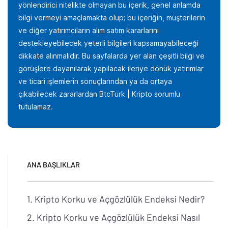
yönlendirici nitelikte olmayan bu içerik, genel anlamda
bilgi vermeyi amaçlamakta olup; bu içeriğin, müşterilerin
ve diğer yatırımcıların alım satım kararlarını
destekleyebilecek yeterli bilgileri kapsamayabileceği
dikkate alınmalıdır. Bu sayfalarda yer alan çeşitli bilgi ve
görüşlere dayanılarak yapılacak ileriye dönük yatırımlar
ve ticari işlemlerin sonuçlarından ya da ortaya
çıkabilecek zararlardan BtcTurk | Kripto sorumlu
tutulamaz.
ANA BAŞLIKLAR
Kripto Korku ve Açgözlülük Endeksi Nedir?
Kripto Korku ve Açgözlülük Endeksi Nasıl