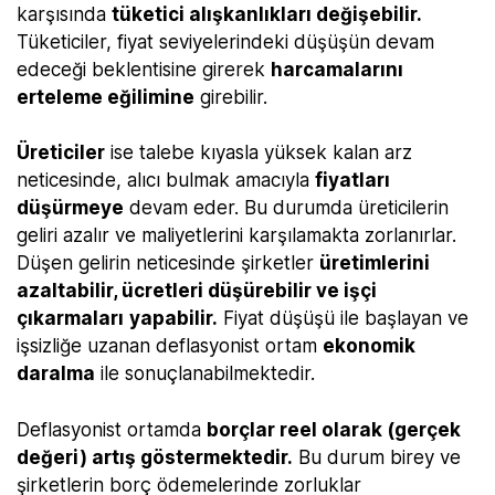
karşısında
tüketici alışkanlıkları değişebilir.
Tüketiciler, fiyat seviyelerindeki düşüşün devam
edeceği beklentisine girerek
harcamalarını
erteleme eğilimine
girebilir.
Üreticiler
ise talebe kıyasla yüksek kalan arz
neticesinde, alıcı bulmak amacıyla
fiyatları
düşürmeye
devam eder. Bu durumda üreticilerin
geliri azalır ve maliyetlerini karşılamakta zorlanırlar.
Düşen gelirin neticesinde şirketler
üretimlerini
azaltabilir, ücretleri düşürebilir ve işçi
çıkarmaları
yapabilir.
Fiyat düşüşü ile başlayan ve
işsizliğe uzanan deflasyonist ortam
ekonomik
daralma
ile sonuçlanabilmektedir.
Deflasyonist ortamda
borçlar reel olarak (gerçek
değeri) artış göstermektedir.
Bu durum birey ve
şirketlerin borç ödemelerinde zorluklar