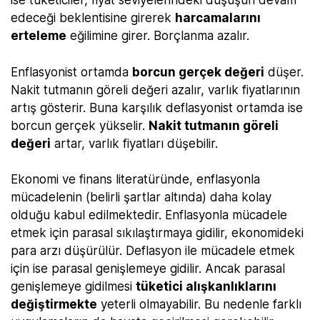
ise tüketiciler, fiyat seviyelerindeki düşüşün devam
edeceği beklentisine girerek
harcamalarını
erteleme
eğilimine girer. Borçlanma azalır.
Enflasyonist ortamda
borcun gerçek değeri
düşer.
Nakit tutmanın göreli değeri azalır, varlık fiyatlarının
artış gösterir. Buna karşılık deflasyonist ortamda ise
borcun gerçek yükselir.
Nakit tutmanın göreli
değeri
artar, varlık fiyatları düşebilir.
Ekonomi ve finans literatüründe, enflasyonla
mücadelenin (belirli şartlar altında) daha kolay
olduğu kabul edilmektedir. Enflasyonla mücadele
etmek için parasal sıkılaştırmaya gidilir, ekonomideki
para arzı düşürülür. Deflasyon ile mücadele etmek
için ise parasal genişlemeye gidilir. Ancak parasal
genişlemeye gidilmesi
tüketici alışkanlıklarını
değiştirmekte
yeterli olmayabilir. Bu nedenle farklı