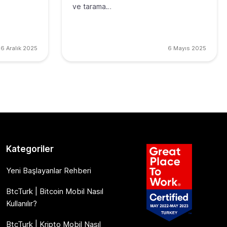
ve tarama…
6 Aralık 2025
6 Mayıs 2025
Kategoriler
Yeni Başlayanlar Rehberi
BtcTurk | Bitcoin Mobil Nasıl
Kullanılır?
BtcTurk | Kripto Mobil Nasıl