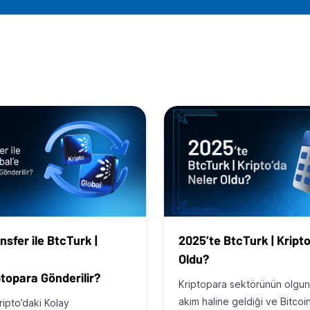
nsfer ile BtcTurk |
2025’te BtcTurk | Kripto
Oldu?
ptopara Gönderilir?
Kriptopara sektörünün olgunl
akım haline geldiği ve Bitcoi
ripto’daki Kolay