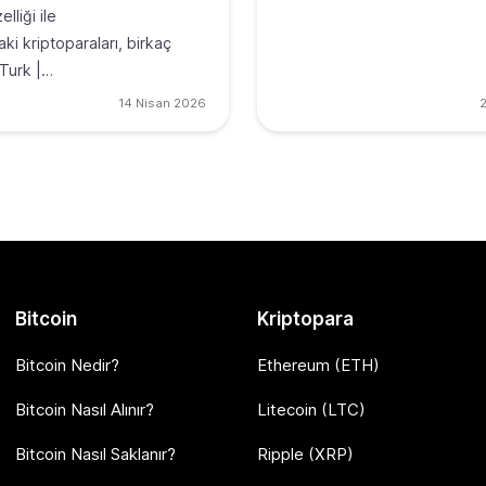
lliği ile
ki kriptoparaları, birkaç
Turk |…
14 Nisan 2026
2
Bitcoin
Kriptopara
Bitcoin Nedir?
Ethereum (ETH)
Bitcoin Nasıl Alınır?
Litecoin (LTC)
Bitcoin Nasıl Saklanır?
Ripple (XRP)