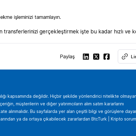
çekme işleminizi tamamlayın.
 transferlerinizi gerçekleştirmek işte bu kadar hızlı ve k
Paylaş
Li
lığı kapsamında değildir. Hiçbir şekilde yönlendirici nitelikte olmaya
iğin, müşterilerin ve diğer yatırımcıların alım satım kararlarını
te alınmalıdır. Bu sayfalarda yer alan çeşitli bilgi ve görüşlere daya
uçlarından ya da ortaya çıkabilecek zararlardan BtcTurk | Kripto sorum