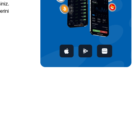
iniz.
erini