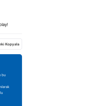
olay!
nki Kopyala
n bu
nılarak
lu