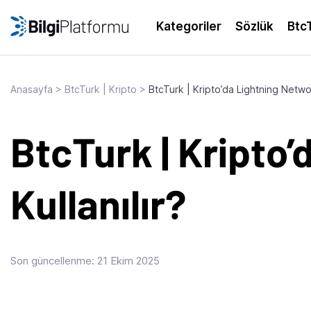
Skip
to
Kategoriler
Sözlük
Btc
content
Anasayfa
>
BtcTurk | Kripto
>
BtcTurk | Kripto’da Lightning Networ
BtcTurk | Kripto’
Kullanılır?
Son güncellenme:
21 Ekim 2025