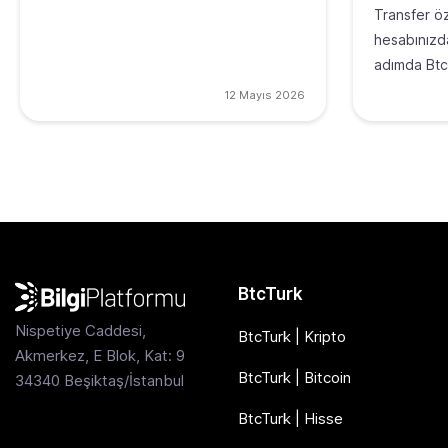
Transfer öze
hesabınızda
adımda Btc
12 Mayıs 2026
BtcTurk
Nispetiye Caddesi,
BtcTurk | Kripto
Akmerkez, E Blok, Kat: 9
BtcTurk | Bitcoin
34340 Beşiktaş/İstanbul
BtcTurk | Hisse