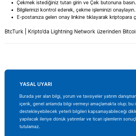
Çekmek istediğiniz tutarı girin ve Çek butonuna basın.
Bilgilerinizi kontrol ederek, çekme işleminizi onaylayın.
E-postanıza gelen onay linkine tıklayarak kriptopara 
BtcTurk | Kripto’da Lightning Network üzerinden Bitcoin
YASAL UYARI
Burada yer alan bilgi, yorum ve tavsiyeler yatırım danışman
içerik, genel anlamda bilgi vermeyi amaçlamakta olup; bu içer
destekleyebilecek yeterli bilgileri kapsamayabileceği dikka
yapılacak ileriye dönük yatırımlar ve ticari işlemlerin son
tutulamaz.