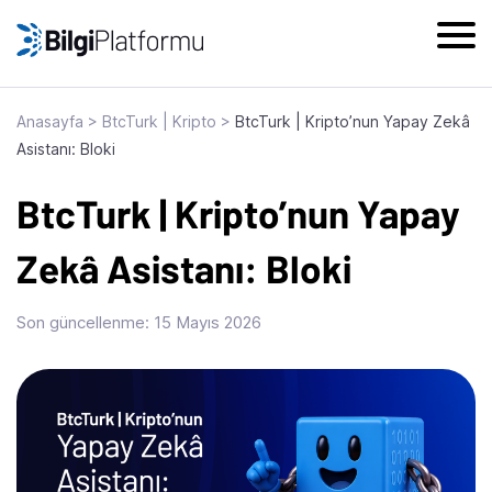
Skip
to
content
Anasayfa
>
BtcTurk | Kripto
>
BtcTurk | Kripto’nun Yapay Zekâ
Asistanı: Bloki
BtcTurk | Kripto’nun Yapay
Zekâ Asistanı: Bloki
Son güncellenme:
15 Mayıs 2026