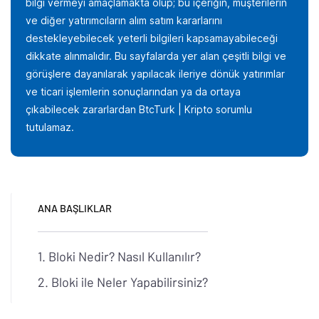
bilgi vermeyi amaçlamakta olup; bu içeriğin, müşterilerin
ve diğer yatırımcıların alım satım kararlarını
destekleyebilecek yeterli bilgileri kapsamayabileceği
dikkate alınmalıdır. Bu sayfalarda yer alan çeşitli bilgi ve
görüşlere dayanılarak yapılacak ileriye dönük yatırımlar
ve ticari işlemlerin sonuçlarından ya da ortaya
çıkabilecek zararlardan BtcTurk | Kripto sorumlu
tutulamaz.
ANA BAŞLIKLAR
Bloki Nedir? Nasıl Kullanılır?
Bloki ile Neler Yapabilirsiniz?