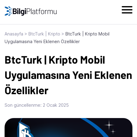
Skip
to
content
Anasayfa
>
BtcTurk | Kripto
>
BtcTurk | Kripto Mobil
Uygulamasına Yeni Eklenen Özellikler
BtcTurk | Kripto Mobil
Uygulamasına Yeni Eklenen
Özellikler
Son güncellenme:
2 Ocak 2025