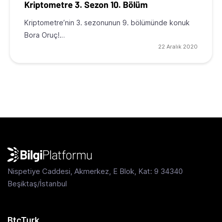
Kriptometre 3. Sezon 10. Bölüm
Kriptometre’nin 3. sezonunun 9. bölümünde konuk
Bora Oruç!…
22 Aralık 2020
Nispetiye Caddesi, Akmerkez, E Blok, Kat: 9 34340
Beşiktaş/İstanbul
BtcTurk