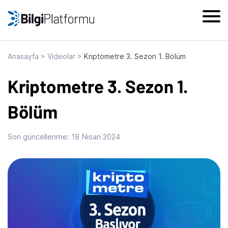
Skip
to
content
Anasayfa
>
Videolar
>
Kriptometre 3. Sezon 1. Bölüm
Kriptometre 3. Sezon 1.
Bölüm
Son güncellenme:
18 Nisan 2024