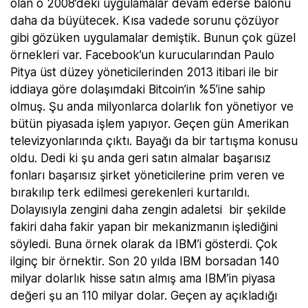
olan o 2008’deki uygulamalar devam ederse balonu
daha da büyütecek. Kısa vadede sorunu çözüyor
gibi gözüken uygulamalar demiştik. Bunun çok güzel
örnekleri var. Facebook’un kurucularından Paulo
Pitya üst düzey yöneticilerinden 2013 itibari ile bir
iddiaya göre dolaşımdaki Bitcoin’in %5’ine sahip
olmuş. Şu anda milyonlarca dolarlık fon yönetiyor ve
bütün piyasada işlem yapıyor. Geçen gün Amerikan
televizyonlarında çıktı. Bayağı da bir tartışma konusu
oldu. Dedi ki şu anda geri satın almalar başarısız
fonları başarısız şirket yöneticilerine prim veren ve
bırakılıp terk edilmesi gerekenleri kurtarıldı.
Dolayısıyla zengini daha zengin adaletsi bir şekilde
fakiri daha fakir yapan bir mekanizmanın işlediğini
söyledi. Buna örnek olarak da IBM’i gösterdi. Çok
ilginç bir örnektir. Son 20 yılda IBM borsadan 140
milyar dolarlık hisse satın almış ama IBM’in piyasa
değeri şu an 110 milyar dolar. Geçen ay açıkladığı