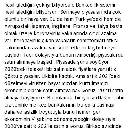
nasıl işlediğini çok iyi biliyorsun. Bankacılık sistemi
nasıl işlediğini biliyorsun. Sermaye piyasalarında çok
olumlu bir hava var. Bu da hem Türkiye’deki hem de
Avrupa’daki İspanya, İngiltere, Fransa ve İtalya başta
olmak üzere koronavirüs vakalarında ciddi azalma
var. Koronavirüs çıkan vakaların semptomları etkisi
bakımından azalma var. Virüs etkisini kaybetmeye
başladı. Tabii dolayısıyla bunun iyimserliği piyasalarda
satın alınmaya başladı. Piyasada şunu söylüyor.
2020’deki felaketi biz satın aldık fiyatlara yansıttık.
Çöktü piyasalar. Likidite kaçtık. Ama artık 2021’deki
düzelmeyi virüsten hayatımızdan kurtulmamızı
ekonomik olarak satın almaya başlıyoruz. 2021’i satın
almaya başlıyoruz. Bu anlamda bir iyimserlik var. Tabii
biz seninle merkez bankalarının bu para basması
daha ve işsizlik boyutuyla bunu hemen geri
ekonominin V şekline dönemeyeceğini dolayısıyla
2020’ye sattık 2021’e satın alıyoruz. Birkaç ay içinde