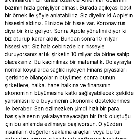
sıkıntılardan bir tanesi özellikle Amerikan dolarının
bazının hızla genişliyor olması. Burada açıkçası basit
bir örnek ile şöyle anlatabiliriz. Siz diyelim ki Apple’ın
hissesini aldınız. Elinizde bir hisse var. Koronavirüs
diye bir kriz geliyor. Sonra Apple yönetimi diyor ki
biz oturup karar aldık. Bundan sonra 10 milyar
hissesi var. Siz hala cebinizde bir hisseyle
duruyorsanız artık şirketin 10 milyar da birine sahip
olacaksınız. Bu kaçınılmaz bir matematik. Dolayısıyla
normal koşullarda sağlıklı işleyen Finans piyasaları
içerisinde bilançoların büyümesi sonra bunun
şirketlere, halka, hane halkına ve finansının
ekonominin büyümesine katkı sağlayabilecek şekilde
yansıması ile o büyümenin ekonomik desteklenmesi
ile beraber. Sen ezilmezken şimdi hızlı bir para
basışıyla senin yakalayamayacağın bir fark oluştuğu
için bu anlamda ezilmeye başlıyorsun. O yüzden
insanların değerler saklama araçları veya bu tür