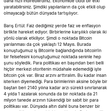
daha hızlı indirebilirdiniz. Ekonomide ciddi bir etki
yaratabilirsiniz. Şimdiki yapılanların da çok etkili olup
olmayacağı bütün dünyada tartışılıyor.
Barış Ertül: Faiz dediğimiz yerde faiz ve enflasyon
birlikte hareket ediyor. Birbirlerine karşılıklı olarak iki
yönlü olarak etkiliyor. Şimdi o noktada Bitcoin
yarılanması da çok yaklaştı 12 Mayıs. Burada
konuştuğumuz iş Bitcoin’e bağlandığında bitcoin’in
bir felsefesini konuştuğumuz noktada seninle hep
şunu söyledik. Para politikası en başından beri belli
hiçbir merkezi otoritenin müdahale edemediği işte
bitcoin çok var. Biraz arzını arttıralım. Bu kadar insan
isterken diyemediği. Para birimlerinin aksine böyle bir
baştan beri 2140 yılına kadar arzı sürekli sınırlanarak
4 yılda 1 azalarak sonunda da bir noktada da 21
milyon tanede arzının tükendiği bir sabit bir para
politikası var. Dünyada altın dahil buna benzer bir