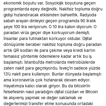
ekonomik boyutu var. Sosyolojik boyutuna geçen
programlarda epey değindik. Nakitsiz topluma doğru
gidişi hızlandıracak etkisinden bahsettik. Radyoda
sabah arayan dinleyici geçen programda 90 liralık
şeye 100 lira veriyorum. O 10 lira kalsın diyorum. O
paradan virüs geçer diye korkuyorum demişti.
İnsanlar para tutmaktan korkuyor oldular. Dijital
dönüşümle beraber nakitsiz topluma doğru paradan
artık QR kodları ile para çekme veya kredi kartın
temassız yöntemle ödemelere kadar artık bu iş
başlamıştı. İstanbul’da metrolarda metrobüslerde
zaten nakit para geçmiyordu. İsveç’in sadece yüzde
13’ü nakit para kullanıyor. Bunlar dünyada başlamıştı
ama koronavirüs çok hızlanarak devam ediyor.
Hayatımıza kalıcı olarak giriyor. Bu da bitcoin’in
felsefesinin nasıl yaradığını dijital cüzdan ve Bitcoin
ile alışveriş yapmak ve değer saklamak ve
değerlerimizi transfer etme konusunda ortadaki