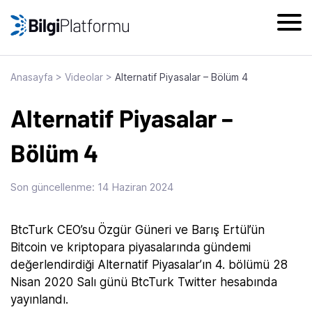
Skip
to
content
Anasayfa
>
Videolar
>
Alternatif Piyasalar – Bölüm 4
Alternatif Piyasalar –
Bölüm 4
Son güncellenme:
14 Haziran 2024
BtcTurk CEO’su Özgür Güneri ve Barış Ertül’ün
Bitcoin ve kriptopara piyasalarında gündemi
değerlendirdiği Alternatif Piyasalar’ın 4. bölümü 28
Nisan 2020 Salı günü BtcTurk Twitter hesabında
yayınlandı.