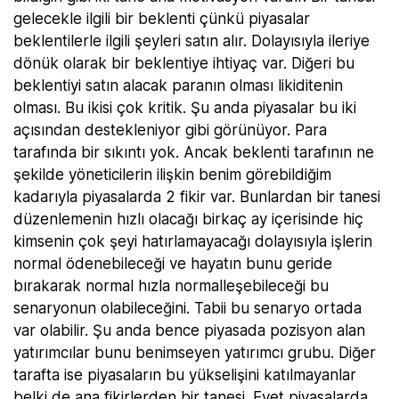
gelecekle ilgili bir beklenti çünkü piyasalar
beklentilerle ilgili şeyleri satın alır. Dolayısıyla ileriye
dönük olarak bir beklentiye ihtiyaç var. Diğeri bu
beklentiyi satın alacak paranın olması likiditenin
olması. Bu ikisi çok kritik. Şu anda piyasalar bu iki
açısından destekleniyor gibi görünüyor. Para
tarafında bir sıkıntı yok. Ancak beklenti tarafının ne
şekilde yöneticilerin ilişkin benim görebildiğim
kadarıyla piyasalarda 2 fikir var. Bunlardan bir tanesi
düzenlemenin hızlı olacağı birkaç ay içerisinde hiç
kimsenin çok şeyi hatırlamayacağı dolayısıyla işlerin
normal ödenebileceği ve hayatın bunu geride
bırakarak normal hızla normalleşebileceği bu
senaryonun olabileceğini. Tabii bu senaryo ortada
var olabilir. Şu anda bence piyasada pozisyon alan
yatırımcılar bunu benimseyen yatırımcı grubu. Diğer
tarafta ise piyasaların bu yükselişini katılmayanlar
belki de ana fikirlerden bir tanesi. Evet piyasalarda