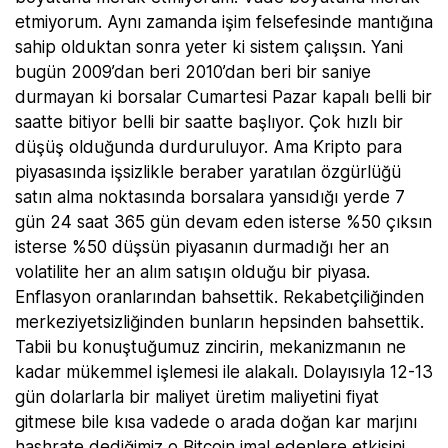
etmiyorum. Aynı zamanda işim felsefesinde mantığına
sahip olduktan sonra yeter ki sistem çalışsın. Yani
bugün 2009’dan beri 2010’dan beri bir saniye
durmayan ki borsalar Cumartesi Pazar kapalı belli bir
saatte bitiyor belli bir saatte başlıyor. Çok hızlı bir
düşüş olduğunda durduruluyor. Ama Kripto para
piyasasında işsizlikle beraber yaratılan özgürlüğü
satın alma noktasında borsalara yansıdığı yerde 7
gün 24 saat 365 gün devam eden isterse %50 çıksın
isterse %50 düşsün piyasanın durmadığı her an
volatilite her an alım satışın olduğu bir piyasa.
Enflasyon oranlarından bahsettik. Rekabetçiliğinden
merkeziyetsizliğinden bunların hepsinden bahsettik.
Tabii bu konuştuğumuz zincirin, mekanizmanın ne
kadar mükemmel işlemesi ile alakalı. Dolayısıyla 12-13
gün dolarlarla bir maliyet üretim maliyetini fiyat
gitmese bile kısa vadede o arada doğan kar marjını
hashrate dediğimiz o Bitcoin imal edenlere etkisini