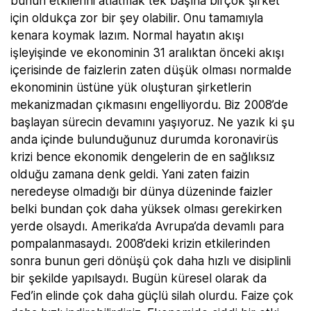
bunun etkilerini atlatmak tek başına birçok şirket
için oldukça zor bir şey olabilir. Onu tamamıyla
kenara koymak lazım. Normal hayatın akışı
işleyişinde ve ekonominin 31 aralıktan önceki akışı
içerisinde de faizlerin zaten düşük olması normalde
ekonominin üstüne yük oluşturan şirketlerin
mekanizmadan çıkmasını engelliyordu. Biz 2008’de
başlayan sürecin devamını yaşıyoruz. Ne yazık ki şu
anda içinde bulunduğunuz durumda koronavirüs
krizi bence ekonomik dengelerin de en sağlıksız
olduğu zamana denk geldi. Yani zaten faizin
neredeyse olmadığı bir dünya düzeninde faizler
belki bundan çok daha yüksek olması gerekirken
yerde olsaydı. Amerika’da Avrupa’da devamlı para
pompalanmasaydı. 2008’deki krizin etkilerinden
sonra bunun geri dönüşü çok daha hızlı ve disiplinli
bir şekilde yapılsaydı. Bugün küresel olarak da
Fed’in elinde çok daha güçlü silah olurdu. Faize çok