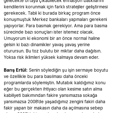
gelecekte ortaya çıkabilecek enflasyon baskılarını
kendilerini korunmak için farklı stratejiler geliştirmesi
gerekecek. Tabii ki burada birkaç program önce
konuşmuştuk Merkez bankaları yapmaları gerekeni
yapıyorlar. Para basmak gerekiyor. Ama para basma
sürecinde bazı sonuçları ister istemez olacak.
Umuyorum ki ekonomi bir an önce normal haline
gelsin ki bazı dinamikler yavaş yavaş yerine
oturursun. Bu toz bulutu bir miktar daha dağılsın.
Yoksa risk iklimleri yüksek kalmaya devam eder.
Barış Ertül:
Senin söylediğin şu işin sermaye boyutu
ve özellikle bu para basılması daha önceki
programlarda söylemiştin. Mutabık kaldığımız konu
eğer bu gerçekten ihtiyacı olan kesime satın alma
kabiliyeti bakımından fakire yansımazsa sokağa
yansımazsa 2008’de yaşadığımız zengini fakiri daha
fakir yapan bir makasın daha da açılmasına sebep