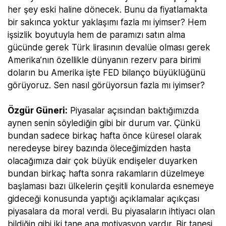
her şey eski haline dönecek. Bunu da fiyatlamakta
bir sakınca yoktur yaklaşımı fazla mı iyimser? Hem
işsizlik boyutuyla hem de paramızı satın alma
gücünde gerek Türk lirasının devalüe olması gerek
Amerika’nın özellikle dünyanın rezerv para birimi
doların bu Amerika işte FED bilanço büyüklüğünü
görüyoruz. Sen nasıl görüyorsun fazla mı iyimser?
Özgür Güneri:
Piyasalar açısından baktığımızda
aynen senin söylediğin gibi bir durum var. Çünkü
bundan sadece birkaç hafta önce küresel olarak
neredeyse birey bazında öleceğimizden hasta
olacağımıza dair çok büyük endişeler duyarken
bundan birkaç hafta sonra rakamların düzelmeye
başlaması bazı ülkelerin çeşitli konularda esnemeye
gideceği konusunda yaptığı açıklamalar açıkçası
piyasalara da moral verdi. Bu piyasaların ihtiyacı olan
bildiğin gibi iki tane ana motivasyon vardır. Bir tanesi