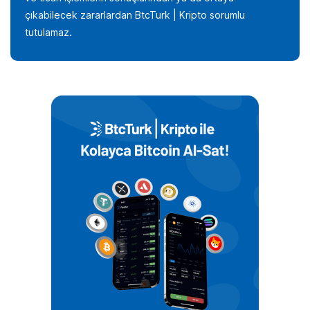
çıkabilecek zararlardan BtcTurk | Kripto sorumlu
tutulamaz.