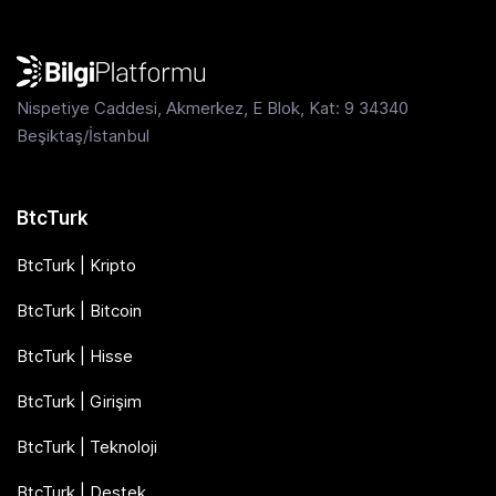
Nispetiye Caddesi, Akmerkez, E Blok, Kat: 9 34340
Beşiktaş/İstanbul
BtcTurk
BtcTurk | Kripto
BtcTurk | Bitcoin
BtcTurk | Hisse
BtcTurk | Girişim
BtcTurk | Teknoloji
BtcTurk | Destek