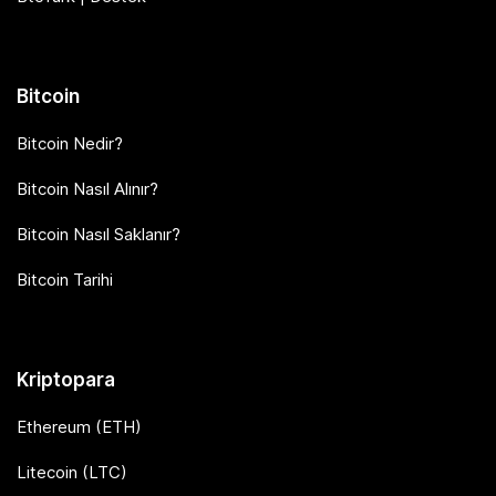
Bitcoin
Bitcoin Nedir?
Bitcoin Nasıl Alınır?
Bitcoin Nasıl Saklanır?
Bitcoin Tarihi
Kriptopara
Ethereum (ETH)
Litecoin (LTC)