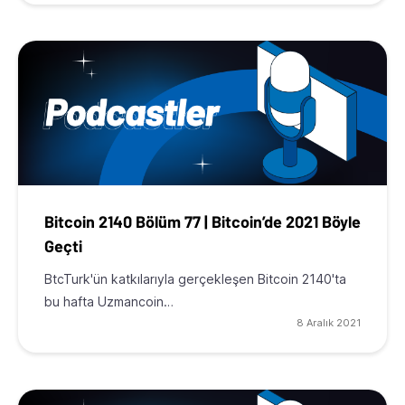
Bitcoin 2140 Bölüm 77 | Bitcoin’de 2021 Böyle
Geçti
BtcTurk'ün katkılarıyla gerçekleşen Bitcoin 2140'ta
bu hafta Uzmancoin…
8 Aralık 2021