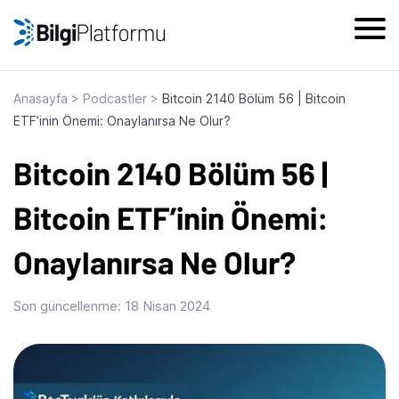
Skip
to
content
Anasayfa
>
Podcastler
>
Bitcoin 2140 Bölüm 56 | Bitcoin
ETF’inin Önemi: Onaylanırsa Ne Olur?
Bitcoin 2140 Bölüm 56 |
Bitcoin ETF’inin Önemi:
Onaylanırsa Ne Olur?
Son güncellenme:
18 Nisan 2024