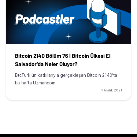
Bitcoin 2140 Bölüm 76 | Bitcoin Ülkesi El
Salvador’da Neler Oluyor?
BtcTurk'ün katkılarıyla gerçekleşen Bitcoin 2140'ta
bu hafta Uzmancoin…
1 Aralık 2021