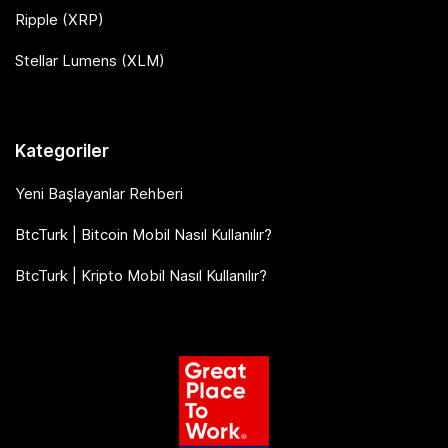
Ripple (XRP)
Stellar Lumens (XLM)
Kategoriler
Yeni Başlayanlar Rehberi
BtcTurk | Bitcoin Mobil Nasıl Kullanılır?
BtcTurk | Kripto Mobil Nasıl Kullanılır?