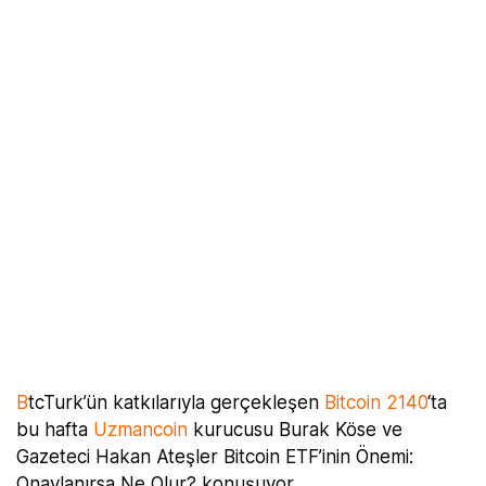
B
tcTurk’ün katkılarıyla gerçekleşen
Bitcoin 2140
‘ta
bu hafta
Uzmancoin
kurucusu Burak Köse ve
Gazeteci Hakan Ateşler Bitcoin ETF’inin Önemi:
Onaylanırsa Ne Olur? konuşuyor.