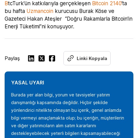
B
tcTurk’ün katkılarıyla gerçekleşen
Bitcoin 2140
‘ta
bu hafta
Uzmancoin
kurucusu Burak Köse ve
Gazeteci Hakan Ateşler “Doğru Rakamlarla Bitcoin’in
Enerji Tüketimi”ni konuşuyor.
Paylaş
Linki Kopyala
YASAL UYARI
Burada yer alan bilgi, yorum ve tavsiyeler yatırım
danışmanlığı kapsamında değildir. Hiçbir şekilde
yönlendirici nitelikte olmayan bu içerik, genel anlamda
bilgi vermeyi amaçlamakta olup; bu içeriğin, müşterilerin
ve diğer yatırımcıların alım satım kararlarını
destekleyebilecek yeterli bilgileri kapsamayabileceği