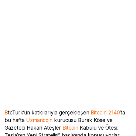
B
tcTurk’ün katkılarıyla gerçekleşen
Bitcoin 2140
‘ta
bu hafta
Uzmancoin
kurucusu Burak Köse ve
Gazeteci Hakan Ateşler
Bitcoin
Kabulu ve Ötesi:
Tesla’nın Yeni Stratejisi” başlığında konuşuyorlar.