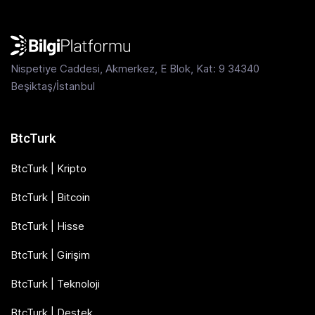
Nispetiye Caddesi, Akmerkez, E Blok, Kat: 9 34340
Beşiktaş/İstanbul
BtcTurk
BtcTurk | Kripto
BtcTurk | Bitcoin
BtcTurk | Hisse
BtcTurk | Girişim
BtcTurk | Teknoloji
BtcTurk | Destek