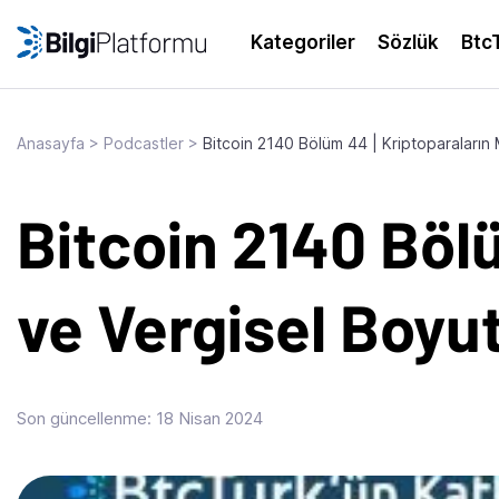
Skip
to
Kategoriler
Sözlük
Btc
content
Anasayfa
>
Podcastler
>
Bitcoin 2140 Bölüm 44 | Kriptoparaları
Bitcoin 2140 Böl
ve Vergisel Boyu
Son güncellenme:
18 Nisan 2024