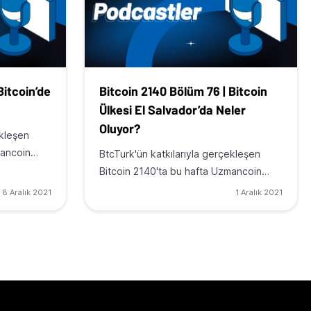
Bitcoin’de
Bitcoin 2140 Bölüm 76 | Bitcoin
Ülkesi El Salvador’da Neler
Oluyor?
ekleşen
mancoin…
BtcTurk'ün katkılarıyla gerçekleşen
Bitcoin 2140'ta bu hafta Uzmancoin…
8 Aralık 2021
1 Aralık 2021