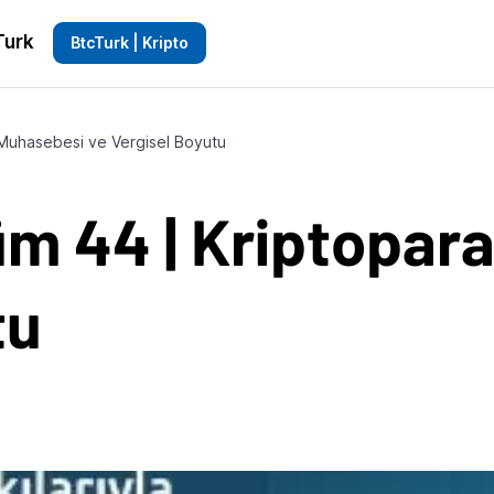
Turk
BtcTurk | Kripto
n Muhasebesi ve Vergisel Boyutu
üm 44 | Kriptopar
tu