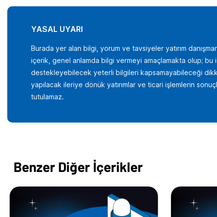
YASAL UYARI
Burada yer alan bilgi, yorum ve tavsiyeler yatırım danışman
içerik, genel anlamda bilgi vermeyi amaçlamakta olup; bu içer
destekleyebilecek yeterli bilgileri kapsamayabileceği dikka
yapılacak ileriye dönük yatırımlar ve ticari işlemlerin son
tutulamaz.
Benzer Diğer İçerikler