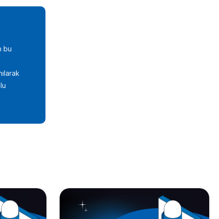
n bu
nılarak
lu