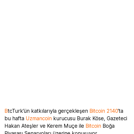
B
tcTurk’ün katkılarıyla gerçekleşen
Bitcoin 2140
‘ta
bu hafta
Uzmancoin
kurucusu Burak Köse, Gazeteci
Hakan Ateşler ve Kerem Muçe ile
Bitcoin
Boğa
Piyasası Senaryoları üzerine konuşuyor.