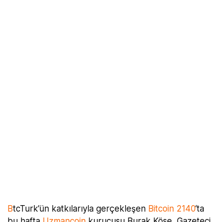
B
tcTurk’ün katkılarıyla gerçekleşen
Bitcoin 2140
‘ta
bu hafta
Uzmancoin
kurucusu Burak Köse, Gazeteci