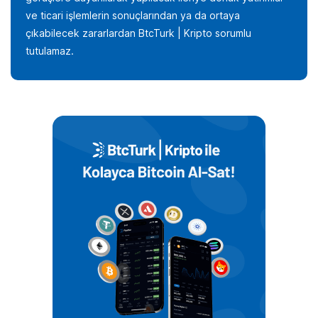
ve ticari işlemlerin sonuçlarından ya da ortaya
çıkabilecek zararlardan BtcTurk | Kripto sorumlu
tutulamaz.