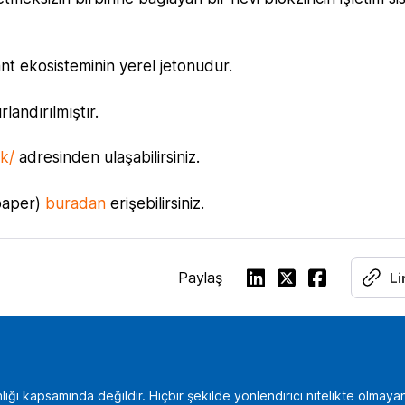
nt ekosisteminin yerel jetonudur.
landırılmıştır.
k/
adresinden ulaşabilirsiniz.
epaper)
buradan
erişebilirsiniz.
Paylaş
Li
lığı kapsamında değildir. Hiçbir şekilde yönlendirici nitelikte olmaya