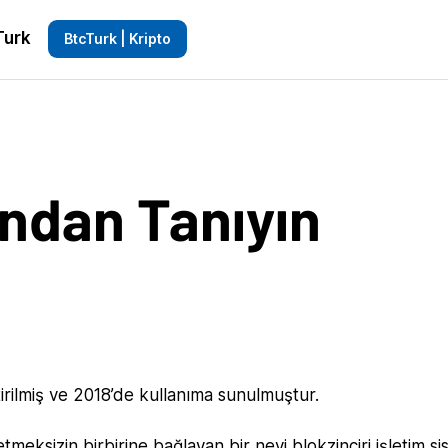
Turk
BtcTurk | Kripto
ndan Tanıyın
tirilmiş ve 2018’de kullanıma sunulmuştur.
etmeksizin birbirine bağlayan bir nevi blokzinciri işletim si