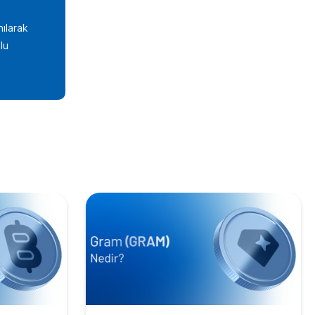
nılarak
lu