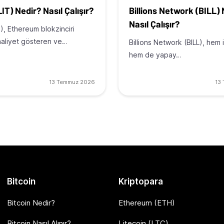
LIT) Nedir? Nasıl Çalışır?
Billions Network (BILL)
Nasıl Çalışır?
T), Ethereum blokzinciri
aaliyet gösteren ve…
Billions Network (BILL), hem 
hem de yapay…
13 Temmuz 2026
13
Bitcoin
Kriptopara
Bitcoin Nedir?
Ethereum (ETH)
Bitcoin Nasıl Alınır?
Litecoin (LTC)