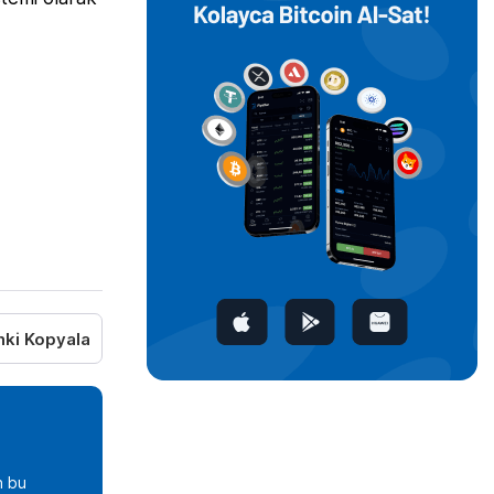
nki Kopyala
n bu