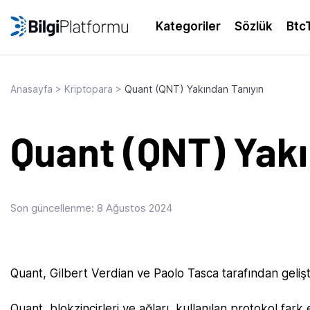
Skip
to
Kategoriler
Sözlük
Btc
content
Anasayfa
>
Kriptopara
>
Quant (QNT) Yakından Tanıyın
Quant (QNT) Yakı
Son güncellenme:
8 Ağustos 2024
‍Quant, Gilbert Verdian ve Paolo Tasca tarafından geliş
Quant, blokzincirleri ve ağları, kullanılan protokol fark 