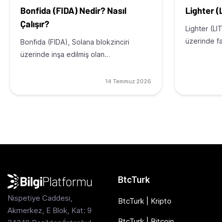
Bonfida (FIDA) Nedir? Nasıl
Lighter (
Çalışır?
Lighter (LI
üzerinde f
Bonfida (FIDA), Solana blokzinciri
üzerinde inşa edilmiş olan…
14 Temmuz 2026
BtcTurk
Nispetiye Caddesi,
BtcTurk | Kripto
Akmerkez, E Blok, Kat: 9
BtcTurk | Bitcoin