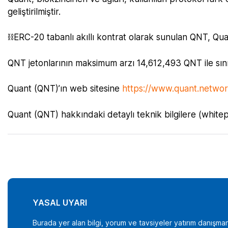
geliştirilmiştir.
⛓ERC-20 tabanlı akıllı kontrat olarak sunulan QNT, Qua
QNT jetonlarının maksimum arzı 14,612,493 QNT ile sınır
Quant (QNT)’ın web sitesine
https://www.quant.networ
Quant (QNT) hakkındaki detaylı teknik bilgilere (whit
YASAL UYARI
Burada yer alan bilgi, yorum ve tavsiyeler yatırım danışman