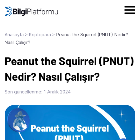
Skip
to
content
Anasayfa
>
Kriptopara
>
Peanut the Squirrel (PNUT) Nedir?
Nasıl Çalışır?
Peanut the Squirrel (PNUT)
Nedir? Nasıl Çalışır?
Son güncellenme:
1 Aralık 2024