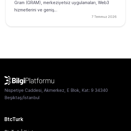
Gram (GRAM), merkeziyetsiz uygulamaları, Web3
hizmetlerini ve geniş…
7 Temmuz 2026
Nispetiye Caddesi, Akmerkez, E Blok, Kat: 9 34340
Beşiktaş/İstanbul
BtcTurk