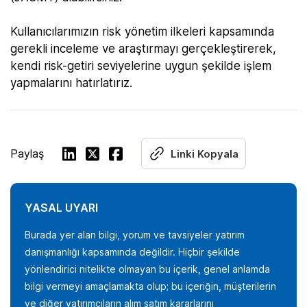
Kullanıcılarımızın risk yönetim ilkeleri kapsamında
gerekli inceleme ve araştırmayı gerçekleştirerek,
kendi risk-getiri seviyelerine uygun şekilde işlem
yapmalarını hatırlatırız.
Paylaş
Linki Kopyala
YASAL UYARI
Burada yer alan bilgi, yorum ve tavsiyeler yatırım
danışmanlığı kapsamında değildir. Hiçbir şekilde
yönlendirici nitelikte olmayan bu içerik, genel anlamda
bilgi vermeyi amaçlamakta olup; bu içeriğin, müşterilerin
ve diğer yatırımcıların alım satım kararlarını