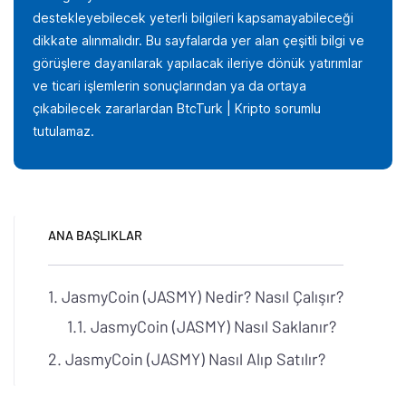
destekleyebilecek yeterli bilgileri kapsamayabileceği
dikkate alınmalıdır. Bu sayfalarda yer alan çeşitli bilgi ve
görüşlere dayanılarak yapılacak ileriye dönük yatırımlar
ve ticari işlemlerin sonuçlarından ya da ortaya
çıkabilecek zararlardan BtcTurk | Kripto sorumlu
tutulamaz.
ANA BAŞLIKLAR
JasmyCoin (JASMY) Nedir? Nasıl Çalışır?
JasmyCoin (JASMY) Nasıl Saklanır?
JasmyCoin (JASMY) Nasıl Alıp Satılır?