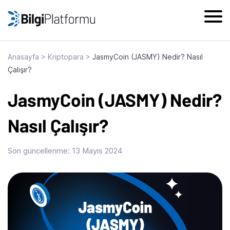
Skip
to
content
Anasayfa
>
Kriptopara
>
JasmyCoin (JASMY) Nedir? Nasıl
Çalışır?
JasmyCoin (JASMY) Nedir?
Nasıl Çalışır?
Son güncellenme:
13 Mayıs 2024