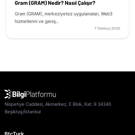
Gram (GRAM) Nedir? Nasıl Çalışır?
Gram (GRAM), merkeziyetsiz uygulamaları, Web3
hizmetlerini ve geniş…
7 Temmuz 2026
Nispetiye Caddesi, Akmerkez, E Blok, Kat: 9 34340
Beşiktaş/İstanbul
BtcTurk