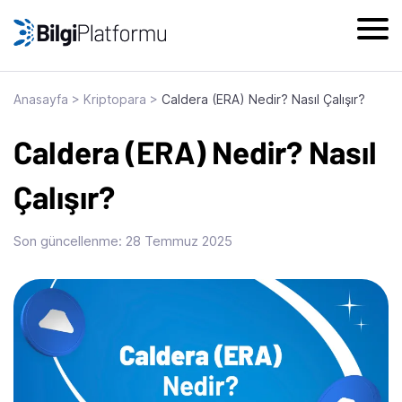
Skip
to
content
Anasayfa
>
Kriptopara
>
Caldera (ERA) Nedir? Nasıl Çalışır?
Caldera (ERA) Nedir? Nasıl
Çalışır?
Son güncellenme:
28 Temmuz 2025