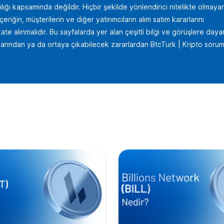
lığı kapsamında değildir. Hiçbir şekilde yönlendirici nitelikte olmaya
iğin, müşterilerin ve diğer yatırımcıların alım satım kararlarını
te alınmalıdır. Bu sayfalarda yer alan çeşitli bilgi ve görüşlere daya
uçlarından ya da ortaya çıkabilecek zararlardan BtcTurk | Kripto sorum