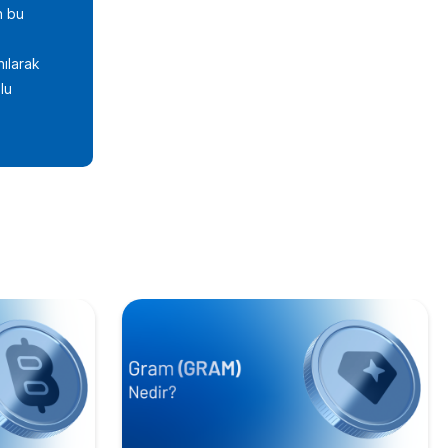
n bu
nılarak
lu