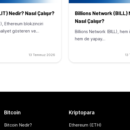
LIT) Nedir? Nasıl Çalışır?
Billions Network (BILL)
Nasıl Çalışır?
T), Ethereum blokzinciri
aaliyet gösteren ve…
Billions Network (BILL), hem 
hem de yapay…
13 Temmuz 2026
13
Bitcoin
Kriptopara
Bitcoin Nedir?
Ethereum (ETH)