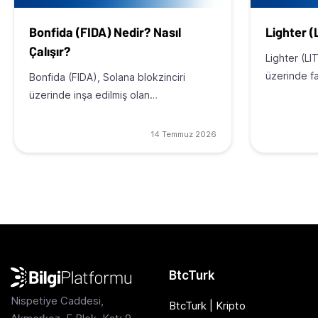
Bonfida (FIDA) Nedir? Nasıl
Lighter (
Çalışır?
Lighter (LI
üzerinde f
Bonfida (FIDA), Solana blokzinciri
üzerinde inşa edilmiş olan…
14 Temmuz 2026
BtcTurk
Nispetiye Caddesi,
BtcTurk | Kripto