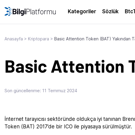
Skip
to
Kategoriler
Sözlük
Btc
content
Anasayfa
>
Kriptopara
>
Basic Attention Token (BAT) Yakından T
Basic Attention 
Son güncellenme:
11 Temmuz 2024
‍İnternet tarayıcısı sektöründe oldukça iyi tanınan Bre
Token (BAT) 2017’de bir ICO ile piyasaya sürülmüştür.