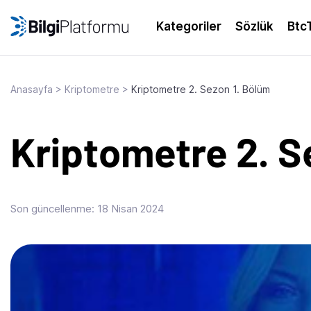
Skip
to
Kategoriler
Sözlük
Btc
content
Anasayfa
>
Kriptometre
>
Kriptometre 2. Sezon 1. Bölüm
Kriptometre 2. S
Son güncellenme:
18 Nisan 2024