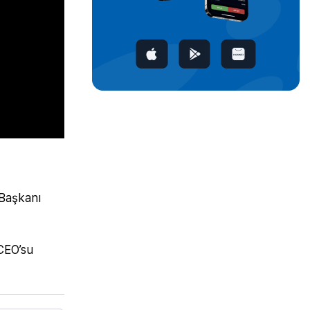
 Başkanı
CEO’su