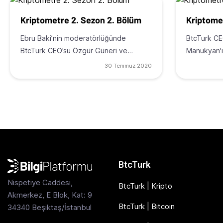
Kriptometre 2. Sezon 2. Bölüm
Kriptome
Ebru Baki’nin moderatörlüğünde
BtcTurk CE
BtcTurk CEO’su Özgür Güneri ve…
Manukyan'ı
30 Temmuz 2020
BtcTurk
Nispetiye Caddesi,
BtcTurk | Kripto
Akmerkez, E Blok, Kat: 9
BtcTurk | Bitcoin
34340 Beşiktaş/İstanbul