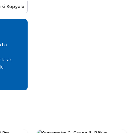
nki Kopyala
n bu
nılarak
lu