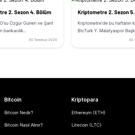
tre 2. Sezon 4. Bölüm
Kriptometre 2. Sezon 5
O'su Özgür Güneri ve Şant
Kriptometre'de bu haftanın
n bankacılık…
BtcTurk Y. Malatyaspor Baş
30 Temmuz 2020
30 
Bitcoin
Kriptopara
Bitcoin Nedir?
Ethereum (ETH)
Bitcoin Nasıl Alınır?
Litecoin (LTC)