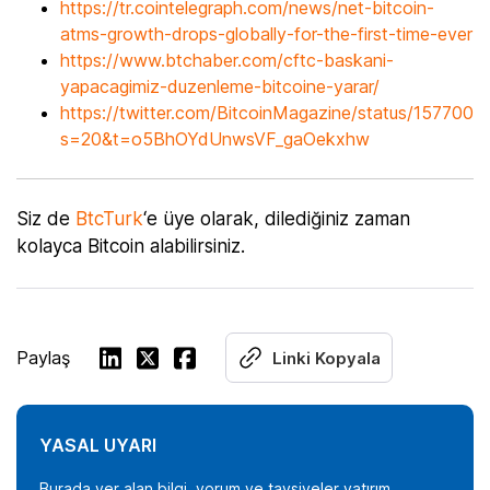
https://tr.cointelegraph.com/news/net-bitcoin-
atms-growth-drops-globally-for-the-first-time-ever
https://www.btchaber.com/cftc-baskani-
yapacagimiz-duzenleme-bitcoine-yarar/
https://twitter.com/BitcoinMagazine/status/15770
s=20&t=o5BhOYdUnwsVF_gaOekxhw
Siz de
BtcTurk
‘e üye olarak, dilediğiniz zaman
kolayca Bitcoin alabilirsiniz.
Paylaş
Linki Kopyala
YASAL UYARI
Burada yer alan bilgi, yorum ve tavsiyeler yatırım