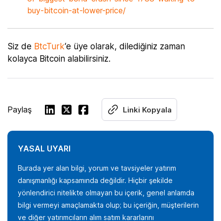
buy-bitcoin-at-lower-price/
Siz de
BtcTurk
‘e üye olarak, dilediğiniz zaman
kolayca Bitcoin alabilirsiniz.
Paylaş
Linki Kopyala
YASAL UYARI
Burada yer alan bilgi, yorum ve tavsiyeler yatırım
danışmanlığı kapsamında değildir. Hiçbir şekilde
yönlendirici nitelikte olmayan bu içerik, genel anlamda
bilgi vermeyi amaçlamakta olup; bu içeriğin, müşterilerin
ve diğer yatırımcıların alım satım kararlarını