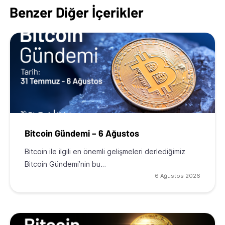
Benzer Diğer İçerikler
Bitcoin Gündemi – 6 Ağustos
Bitcoin ile ilgili en önemli gelişmeleri derlediğimiz
Bitcoin Gündemi’nin bu…
6 Ağustos 2026