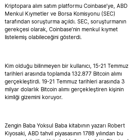
Kriptopara alım satım platformu Coinbase’ye, ABD
Menkul Kıymetler ve Borsa Komisyonu (SEC)
tarafından soruşturma açıldı. SEC, soruşturmanın
gerekçesi olarak, Coinbase’nin menkul kıymet
listelemiş olabileceğini gösterdi.
Kim olduğu bilinmeyen bir kullanıcı, 15-21 Temmuz
tarihleri arasında toplamda 132.877 Bitcoin alımı
gerçekleştirdi. 19-21 Temmuz tarihleri arasında 3
milyar dolarlık Bitcoin alımı gerçekleştiren kişinin
kimliği gizemini koruyor.
Zengin Baba Yoksul Baba kitabının yazarı Robert
Kiyosaki, ABD tahvil piyasasının 1788 yılından bu