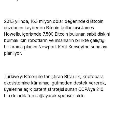
2013 yılında, 163 milyon dolar değerindeki Bitcoin
cüzdanını kaybeden Bitcoin kullanıcısı James
Howells, içerisinde 7.500 Bitcoin bulunan sabit diskini
bulmak için robotların ve insanların birlikte çalıştığı
bir arama planını Newport Kent Konseyi’ne sunmayı
planlıyor.
Türkiye’yi Bitcoin ile tanıştıran BtcTurk, kriptopara
ekosistemine kâr amacı gütmeden destek vererek,
üyelerine açık patent stratejisi sunan COPA’ya 210
bin dolarlık fon sağlayarak sponsor oldu.