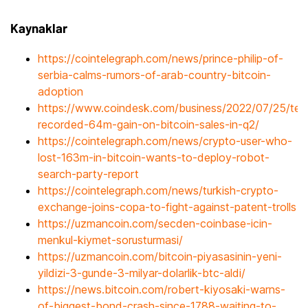
Kaynaklar
https://cointelegraph.com/news/prince-philip-of-
serbia-calms-rumors-of-arab-country-bitcoin-
adoption
https://www.coindesk.com/business/2022/07/25/tesl
recorded-64m-gain-on-bitcoin-sales-in-q2/
https://cointelegraph.com/news/crypto-user-who-
lost-163m-in-bitcoin-wants-to-deploy-robot-
search-party-report
https://cointelegraph.com/news/turkish-crypto-
exchange-joins-copa-to-fight-against-patent-trolls
https://uzmancoin.com/secden-coinbase-icin-
menkul-kiymet-sorusturmasi/
https://uzmancoin.com/bitcoin-piyasasinin-yeni-
yildizi-3-gunde-3-milyar-dolarlik-btc-aldi/
https://news.bitcoin.com/robert-kiyosaki-warns-
of-biggest-bond-crash-since-1788-waiting-to-