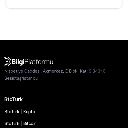
Nispetiye Caddesi, Akmerkez, E Blok, Kat: 9 34340
Beşiktaş/İstanbul
BtcTurk
BtcTurk | Kripto
BtcTurk | Bitcoin