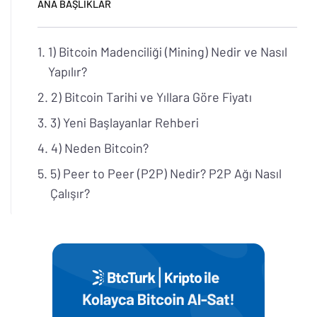
ANA BAŞLIKLAR
1) Bitcoin Madenciliği (Mining) Nedir ve Nasıl
Yapılır?
2) Bitcoin Tarihi ve Yıllara Göre Fiyatı
3) Yeni Başlayanlar Rehberi
4) Neden Bitcoin?
5) Peer to Peer (P2P) Nedir? P2P Ağı Nasıl
Çalışır?