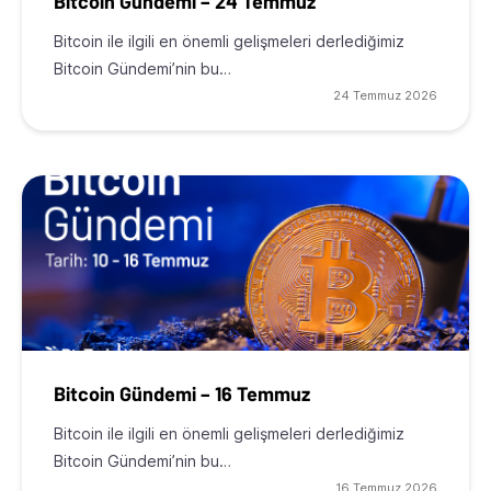
Bitcoin Gündemi – 24 Temmuz
Bitcoin ile ilgili en önemli gelişmeleri derlediğimiz
Bitcoin Gündemi’nin bu…
24 Temmuz 2026
Bitcoin Gündemi – 16 Temmuz
Bitcoin ile ilgili en önemli gelişmeleri derlediğimiz
Bitcoin Gündemi’nin bu…
16 Temmuz 2026